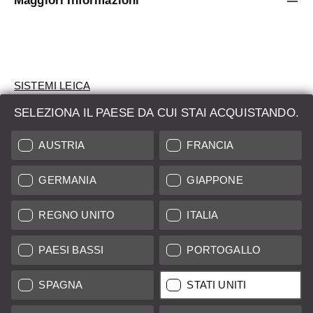
Maggiori Informazioni
SISTEMI LEICA
SELEZIONA IL PAESE DA CUI STAI ACQUISTANDO.
VALUTAZIONE
AUSTRIA
FRANCIA
CERCHI UN PRODOTTO?
GERMANIA
GIAPPONE
ASTE
PRODOTTI NUOVI
REGNO UNITO
ITALIA
LEICA STORES
PAESI BASSI
PORTOGALLO
SPAGNA
STATI UNITI
Tutti i prezzi dei fornitori con sede in UE/Regno Unito incl. IVA più