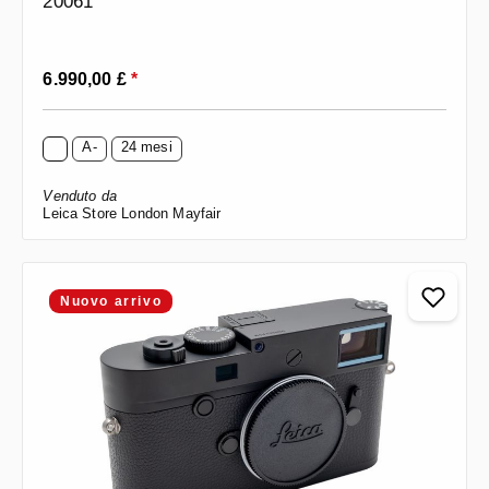
20061
Prezzo normale:
6.990,00 £
*
A-
24 mesi
Venduto da
Leica Store London Mayfair
Nuovo arrivo