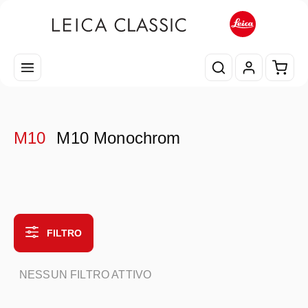
Passa al contenuto principale
Il car
M10
M10 Monochrom
FILTRO
NESSUN FILTRO ATTIVO