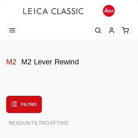
Passa al contenuto principale
Il car
M2
M2 Lever Rewind
FILTRO
NESSUN FILTRO ATTIVO