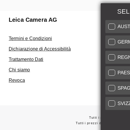
SEL
Leica Camera AG
Manuten
AUST
Riparaz
Termini e Condizioni
GER
Fai uso de
Dichiarazione di Accessibilità
Care
REG
Trattamento Dati
Assistenza 
Chi siamo
Service Cer
PAES
Revoca
SPA
SVIZ
Tutti i prezzi dei forni
Tutti i prezzi dei fornitori con
*
Questi articoli 