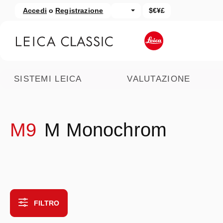
Accedi
o
Registrazione
$€¥£
assa al contenuto principale
Salta alla ricerca
SISTEMI LEICA
VALUTAZIONE
M9
M Monochrom
FILTRO