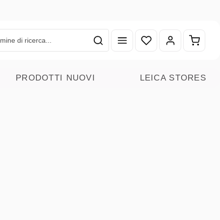
Hai 0 articoli nella lista
Il carr
PRODOTTI NUOVI
LEICA STORES