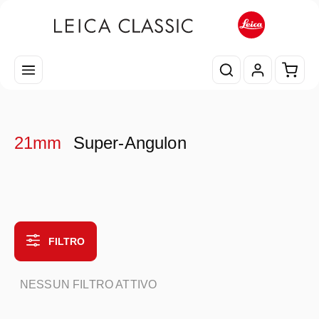
Passa al contenuto principale
Il car
21mm
Super-Angulon
FILTRO
NESSUN FILTRO ATTIVO