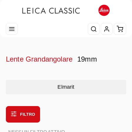
Passa al contenuto principale
Il car
Lente Grandangolare
19mm
Skip category gallery
Elmarit
FILTRO