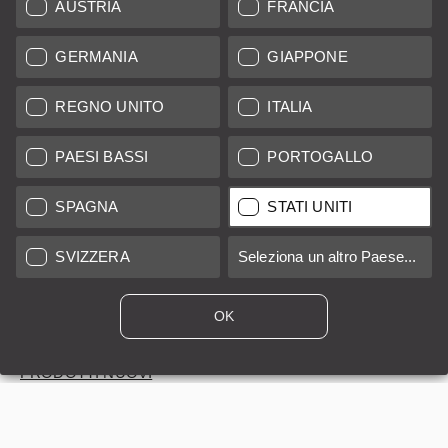
AUSTRIA
FRANCIA
Manutenzione & Riparazione
GERMANIA
GIAPPONE
Maggiori Informazioni
REGNO UNITO
ITALIA
PAESI BASSI
PORTOGALLO
SISTEMI LEICA
SPAGNA
STATI UNITI
VALUTAZIONE
SVIZZERA
Seleziona un altro Paese...
CERCHI UN PRODOTTO?
OK
ASTE
PRODOTTI NUOVI
LEICA STORES