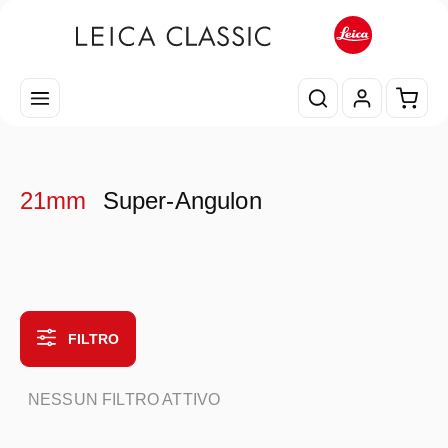
Passa al contenuto principale
Il car
21mm
Super-Angulon
FILTRO
NESSUN FILTRO ATTIVO