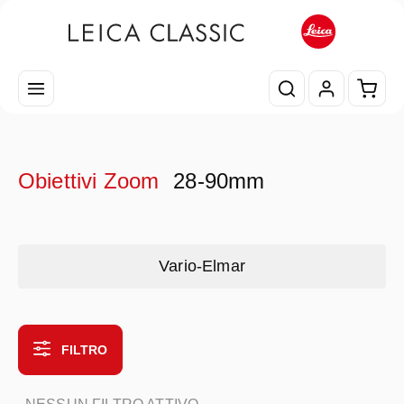
Passa al contenuto principale
Il car
Obiettivi Zoom
28-90mm
Skip category gallery
Vario-Elmar
FILTRO