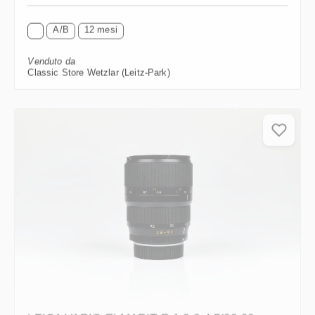
A/B
12 mesi
Venduto da
Classic Store Wetzlar (Leitz-Park)
LEICA VARIO-ELMARIT-R 1:2,8-4,5/28-90mm