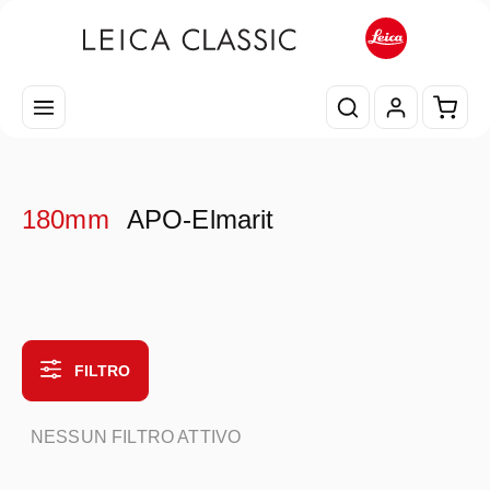
Passa al contenuto principale
Il car
180mm
APO-Elmarit
FILTRO
NESSUN FILTRO ATTIVO