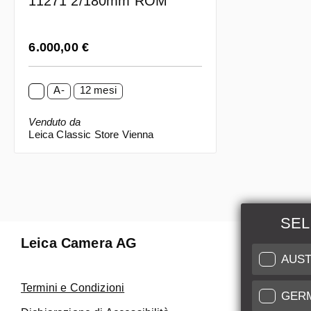
11271 2/180mm ROM
Prezzo normale:
6.000,00 €
A-
12 mesi
Venduto da
Leica Classic Store Vienna
SEL
Leica Camera AG
Manuten
AUST
Riparaz
Termini e Condizioni
GER
Fai uso de