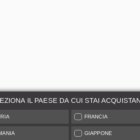
EZIONA IL PAESE DA CUI STAI ACQUISTA
zione &
Maggiori Informazio
RIA
FRANCIA
ione
Indice di Conservazione
MANIA
GIAPPONE
l nostro Leica Customer