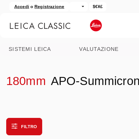
Accedi
o
Registrazione
$€¥£
assa al contenuto principale
Salta alla ricerca
SISTEMI LEICA
VALUTAZIONE
180mm
APO-Summicro
FILTRO