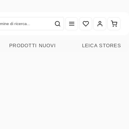
Hai 0 articoli nella lista
Il carr
PRODOTTI NUOVI
LEICA STORES