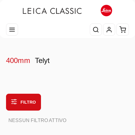
Passa al contenuto principale
Il car
400mm
Telyt
FILTRO
NESSUN FILTRO ATTIVO