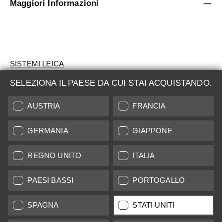
Maggiori Informazioni
SISTEMI LEICA
SELEZIONA IL PAESE DA CUI STAI ACQUISTANDO.
VALUTAZIONE
AUSTRIA
FRANCIA
CERCHI UN PRODOTTO?
GERMANIA
GIAPPONE
ASTE
PRODOTTI NUOVI
REGNO UNITO
ITALIA
LEICA STORES
PAESI BASSI
PORTOGALLO
SPAGNA
STATI UNITI
Tutti i prezzi dei fornitori con sede in UE/Regno Unito incl. IVA più