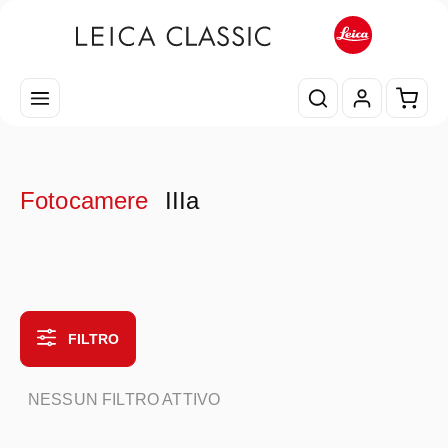
Passa al contenuto principale
Il car
Fotocamere
IIIa
FILTRO
NESSUN FILTRO ATTIVO