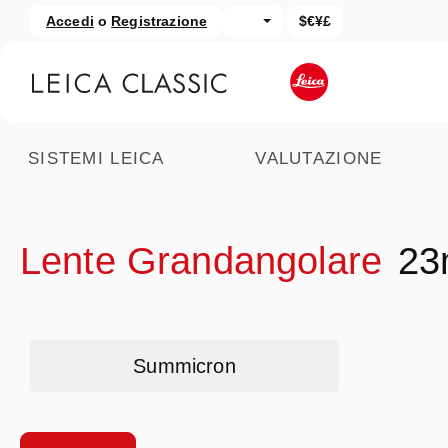
Accedi
o
Registrazione
$€¥£
assa al contenuto principale
Salta alla ricerca
SISTEMI LEICA
VALUTAZIONE
Lente Grandangolare
2
Skip category gallery
Summicron