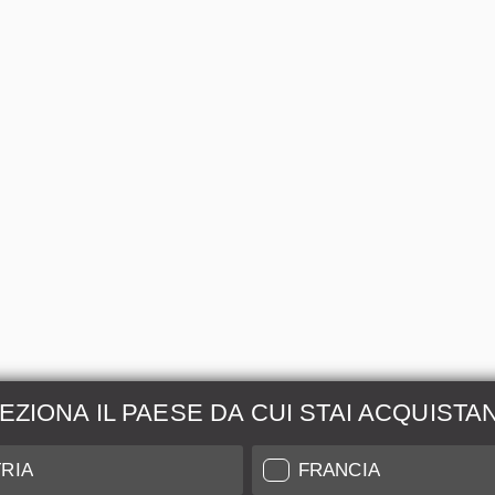
EZIONA IL PAESE DA CUI STAI ACQUISTA
zione &
Maggiori Informazio
RIA
FRANCIA
ione