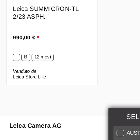
Leica SUMMICRON-TL
2/23 ASPH.
Prezzo normale:
990,00 €
*
B
12 mesi
Venduto da
Leica Store Lille
SEL
Leica Camera AG
Manuten
AUST
Riparaz