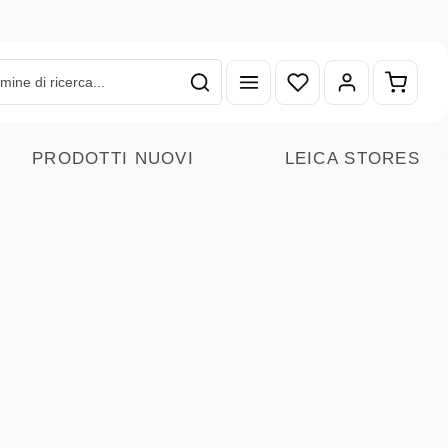
Hai 0 articoli nella lista
Il carr
PRODOTTI NUOVI
LEICA STORES