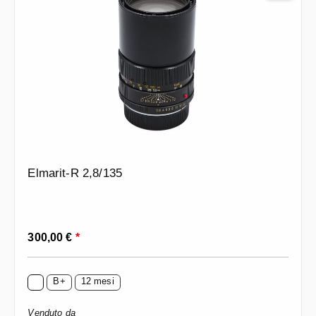
Elmarit-R 2,8/135
Prezzo normale:
300,00 €
*
B+
12 mesi
Venduto da