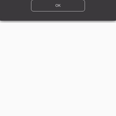
Prezzo normale:
5.490,00 €
*
OK
B
12 mesi
Venduto da
Leica Store Firenze