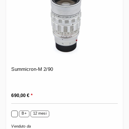
Summicron-M 2/90
Prezzo normale:
690,00 €
*
B+
12 mesi
Venduto da