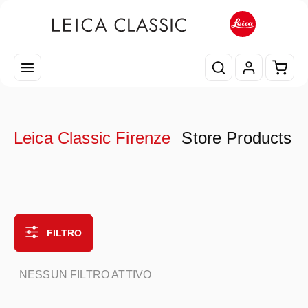
Passa al contenuto principale
Il car
Leica Classic Firenze
Store Products
FILTRO
NESSUN FILTRO ATTIVO