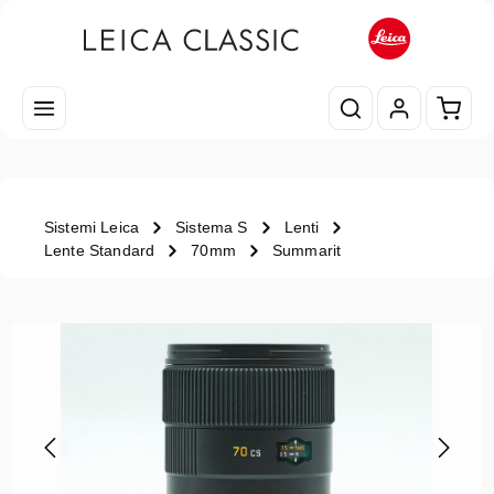
Passa al contenuto principale
Il car
Sistemi Leica
Sistema S
Lenti
Lente Standard
70mm
Summarit
Salta la galleria di immagini