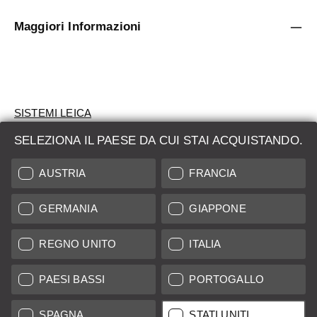
Maggiori Informazioni
SISTEMI LEICA
SELEZIONA IL PAESE DA CUI STAI ACQUISTANDO.
VALUTAZIONE
AUSTRIA
FRANCIA
CERCHI UN PRODOTTO?
GERMANIA
GIAPPONE
ASTE
PRODOTTI NUOVI
REGNO UNITO
ITALIA
LEICA STORES
PAESI BASSI
PORTOGALLO
SPAGNA
STATI UNITI