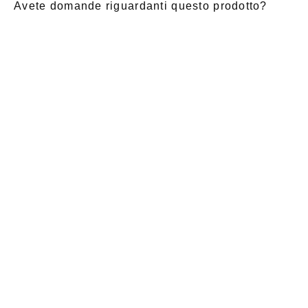
Avete domande riguardanti questo prodotto?
E-Mail
*
Nome di
saluto
Cognome
*
battesimo
*
Notizia