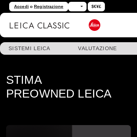
Accedi
o
Registrazione
$€¥£
assa al contenuto principale
Salta alla ricerca
SISTEMI LEICA
VALUTAZIONE
STIMA
PREOWNED LEICA