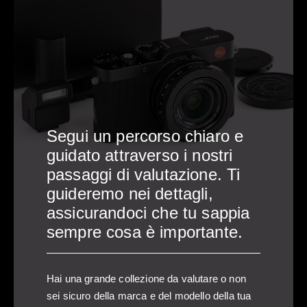
, riceverai un'e-mail contenente un numero
dizione più adatta per
aricare fino a
uasi arrivato!
 delle tue informazioni. Una volta ricevuta
tuoi dettagli di contatto preferiti in modo
a fotocamera o attrezzatura.
uo materiale fotografico
ti contatterà entro 1-4 giorni lavorativi.
rti contattare.
Segui un percorso chiaro e
guidato attraverso i nostri
tore, prezzi di mercato globali e modelli di riferimento
passaggi di valutazione. Ti
a causa dei cambiamenti di mercato e di fattori individuali
guideremo nei dettagli,
 riceverai è solo una stima preliminare. Il tuo prodotto
assicurandoci che tu sappia
sede prima di procedere con una possibile acquisizione.
sempre cosa è importante.
Hai una grande collezione da valutare o non
IESTA DI PREVENTIVO
sei sicuro della marca e del modello della tua