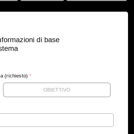
nformazioni di base
istema
ma (richiesto)
*
OBIETTIVO