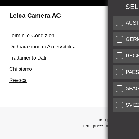
SEL
Leica Camera AG
Manuten
AUST
Riparaz
Termini e Condizioni
GER
Fai uso de
Dichiarazione di Accessibilità
Care
REG
opzionale
Trattamento Dati
Assistenza 
tre immagini che meglio riflettano lo stato attuale del tuo prodotto.
Chi siamo
Service Cer
PAES
tire una valutazione più accurata e personalizzata.
Revoca
SPA
SVIZ
Tutti i prezzi dei forni
Tutti i prezzi dei fornitori con
*
Questi articoli 