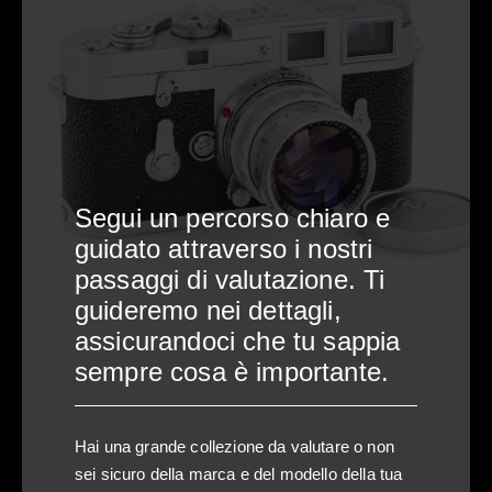
, riceverai un'e-mail contenente un numero
uoi dettagli di contatto preferiti per farti
aricare fino a
 delle tue informazioni. Una volta ricevuta
a fotocamera o attrezzatura.
contattare.
ti contatterà entro 1-4 giorni lavorativi.
Segui un percorso chiaro e
guidato attraverso i nostri
tore, prezzi di mercato globali e modelli di riferimento
passaggi di valutazione. Ti
a causa dei cambiamenti di mercato e di fattori individuali
guideremo nei dettagli,
 riceverai è solo una stima preliminare. Il tuo prodotto
assicurandoci che tu sappia
sede prima di procedere con una possibile acquisizione.
sempre cosa è importante.
Hai una grande collezione da valutare o non
sei sicuro della marca e del modello della tua