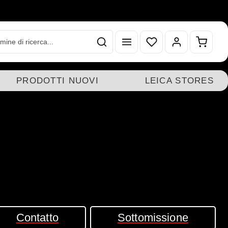
Hai 0 articoli nella lista
Il carr
PRODOTTI NUOVI
LEICA STORES
Contatto
Sottomissione