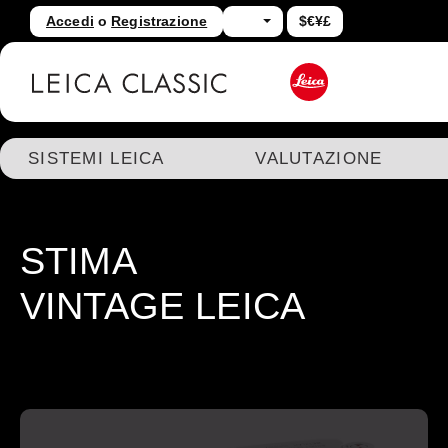
Accedi
o
Registrazione
$€¥£
assa al contenuto principale
Salta alla ricerca
SISTEMI LEICA
VALUTAZIONE
STIMA
VINTAGE LEICA