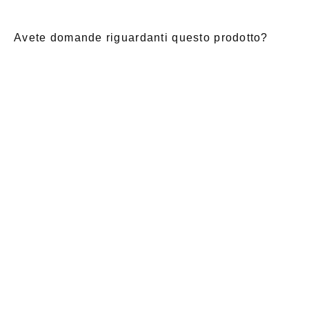
Avete domande riguardanti questo prodotto?
E-Mail
*
Nome di
saluto
Cognome
*
battesimo
*
Notizia