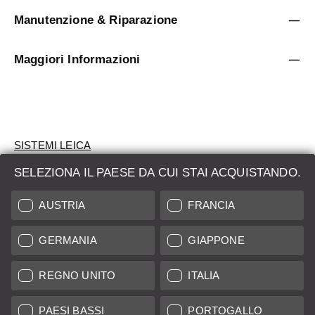
Manutenzione & Riparazione
Maggiori Informazioni
SISTEMI LEICA
SELEZIONA IL PAESE DA CUI STAI ACQUISTANDO.
VALUTAZIONE
AUSTRIA
FRANCIA
CERCHI UN PRODOTTO?
GERMANIA
GIAPPONE
ASTE
PRODOTTI NUOVI
REGNO UNITO
ITALIA
LEICA STORES
PAESI BASSI
PORTOGALLO