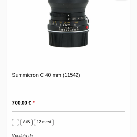
Summicron C 40 mm (11542)
Prezzo normale:
700,00 €
*
A/B
12 mesi
Venduto da