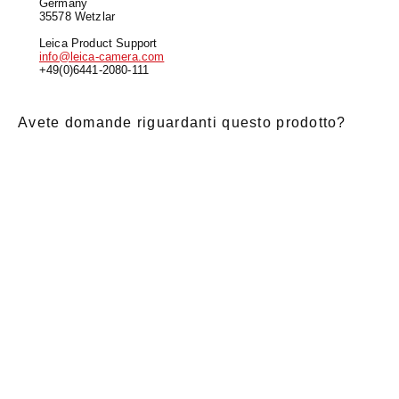
Germany
35578 Wetzlar
Leica Product Support
info@leica-camera.com
+49(0)6441-2080-111
Avete domande riguardanti questo prodotto?
E-Mail
*
Nome di
saluto
Cognome
*
battesimo
*
Notizia