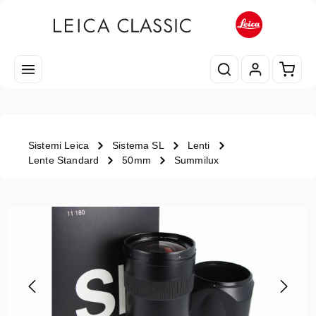
Passa al contenuto principale
Il car
Sistemi Leica
Sistema SL
Lenti
Lente Standard
50mm
Summilux
Salta la galleria di immagini