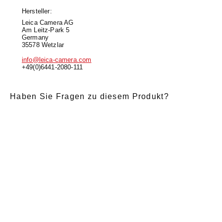
Hersteller:
Leica Camera AG
Am Leitz-Park 5
Germany
35578 Wetzlar
info@leica-camera.com
+49(0)6441-2080-111
Haben Sie Fragen zu diesem Produkt?
E-Mail
*
Anrede
Nachname
*
Vorname
*
Nachricht