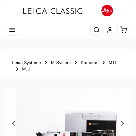
Zum Hauptinhalt springen
Waren
Leica Systeme
M-System
Kameras
M11
M11
Bildergalerie überspringen