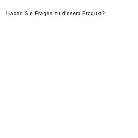
Haben Sie Fragen zu diesem Produkt?
E-Mail
*
Anrede
Nachname
*
Vorname
*
Nachricht