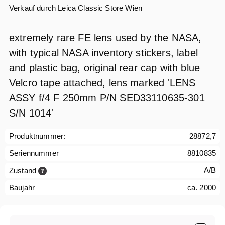
Verkauf durch
Leica Classic Store Wien
extremely rare FE lens used by the NASA,
with typical NASA inventory stickers, label
and plastic bag, original rear cap with blue
Velcro tape attached, lens marked 'LENS
ASSY f/4 F 250mm P/N SED33110635-301
S/N 1014'
Produktnummer:
28872,7
Seriennummer
8810835
A/B
Zustand
Baujahr
ca. 2000