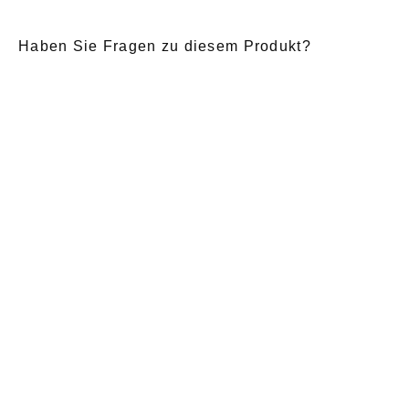
Haben Sie Fragen zu diesem Produkt?
E-Mail
*
Anrede
Nachname
*
Vorname
*
Nachricht