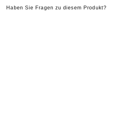
Haben Sie Fragen zu diesem Produkt?
E-Mail
*
Anrede
Nachname
*
Vorname
*
Nachricht