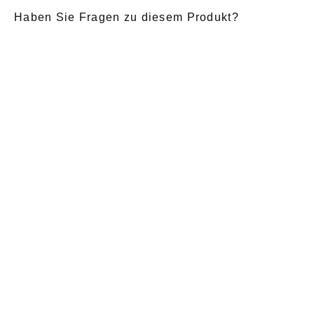
Haben Sie Fragen zu diesem Produkt?
E-Mail
*
Anrede
Nachname
*
Vorname
*
Nachricht