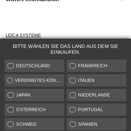
LEICA SYSTEME
BITTE WÄHLEN SIE DAS LAND AUS DEM SIE
BEWERTUNG
EINKAUFEN.
SUCHAUFTRAG
DEUTSCHLAND
FRANKREICH
AUKTION
VEREINIGTES KÖNIGREICH
ITALIEN
BRAND NEW
JAPAN
NIEDERLANDE
LEICA STORES
ÖSTERREICH
PORTUGAL
SCHWEIZ
SPANIEN
Alle Preise von in der EU/UK ansässigen Anbietern inkl.
Mehrwertsteuer zzgl.
Versandkosten
sofern nicht anders