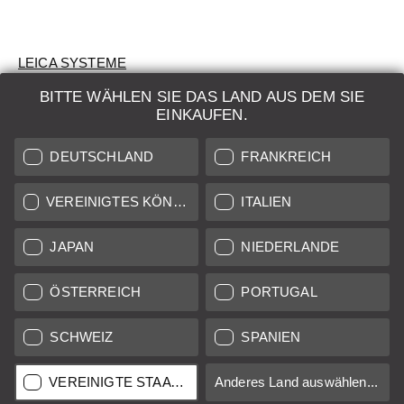
LEICA SYSTEME
BITTE WÄHLEN SIE DAS LAND AUS DEM SIE
BEWERTUNG
EINKAUFEN.
SUCHAUFTRAG
DEUTSCHLAND
FRANKREICH
AUKTION
VEREINIGTES KÖNIGREICH
ITALIEN
BRAND NEW
JAPAN
NIEDERLANDE
LEICA STORES
ÖSTERREICH
PORTUGAL
SCHWEIZ
SPANIEN
Alle Preise von in der EU/UK ansässigen Anbietern inkl.
Mehrwertsteuer zzgl.
Versandkosten
sofern nicht anders
angegeben.
VEREINIGTE STAATEN
Anderes Land auswählen...
Alle Preise von in den USA ansässigen Anbietern exkl. MwSt.