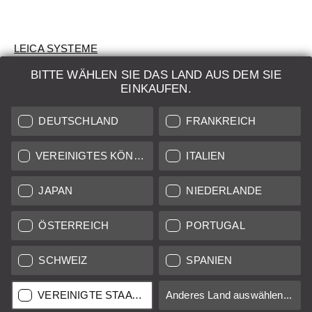
LEICA SYSTEME
BITTE WÄHLEN SIE DAS LAND AUS DEM SIE
BEWERTUNG
EINKAUFEN.
SUCHAUFTRAG
DEUTSCHLAND
FRANKREICH
AUKTION
VEREINIGTES KÖNIGREICH
ITALIEN
BRAND NEW
JAPAN
NIEDERLANDE
LEICA STORES
ÖSTERREICH
PORTUGAL
SCHWEIZ
SPANIEN
Alle Preise von in der EU/UK ansässigen Anbietern inkl.
Mehrwertsteuer zzgl.
Versandkosten
sofern nicht anders
angegeben.
VEREINIGTE STAATEN
Anderes Land auswählen...
Alle Preise von in den USA ansässigen Anbietern exkl. MwSt.