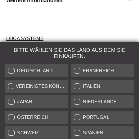
Weitere Informationen
LEICA SYSTEME
BITTE WÄHLEN SIE DAS LAND AUS DEM SIE
BEWERTUNG
EINKAUFEN.
SUCHAUFTRAG
DEUTSCHLAND
FRANKREICH
AUKTION
VEREINIGTES KÖNIGREICH
ITALIEN
BRAND NEW
JAPAN
NIEDERLANDE
LEICA STORES
ÖSTERREICH
PORTUGAL
SCHWEIZ
SPANIEN
Alle Preise von in der EU/UK ansässigen Anbietern inkl.