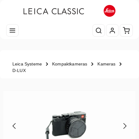
Zum Hauptinhalt springen
Waren
Leica Systeme
Kompaktkameras
Kameras
D-LUX
Bildergalerie überspringen