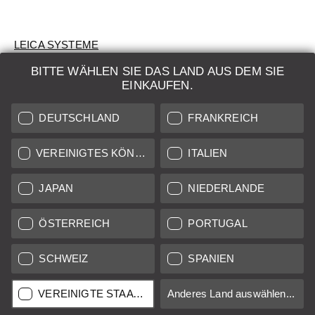
LEICA SYSTEME
BITTE WÄHLEN SIE DAS LAND AUS DEM SIE
BEWERTUNG
EINKAUFEN.
SUCHAUFTRAG
DEUTSCHLAND
FRANKREICH
AUKTION
VEREINIGTES KÖNIGREICH
ITALIEN
BRAND NEW
JAPAN
NIEDERLANDE
LEICA STORES
ÖSTERREICH
PORTUGAL
SCHWEIZ
SPANIEN
Alle Preise von in der EU/UK ansässigen Anbietern inkl.
Mehrwertsteuer zzgl.
Versandkosten
sofern nicht anders
angegeben.
VEREINIGTE STAATEN
Anderes Land auswählen...
Alle Preise von in den USA ansässigen Anbietern exkl. MwSt.
Umsatzsteuer, zzgl.
Versandkosten
, sofern nicht anders