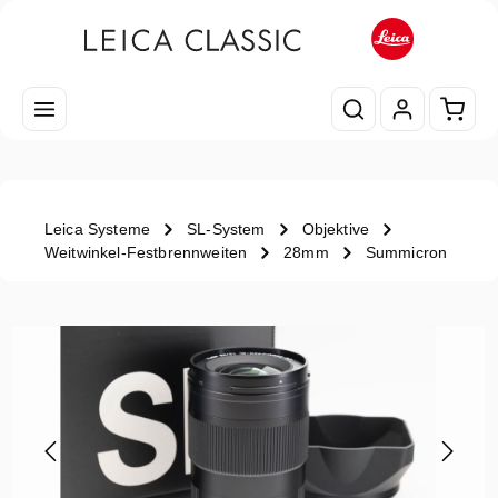
Zum Hauptinhalt springen
Waren
Leica Systeme
SL-System
Objektive
Weitwinkel-Festbrennweiten
28mm
Summicron
Bildergalerie überspringen