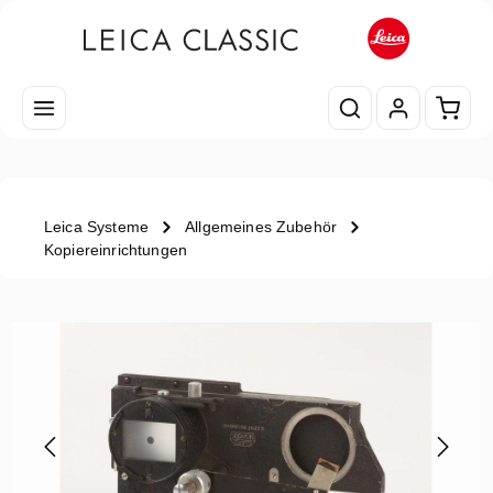
Zum Hauptinhalt springen
Waren
Leica Systeme
Allgemeines Zubehör
Kopiereinrichtungen
Bildergalerie überspringen