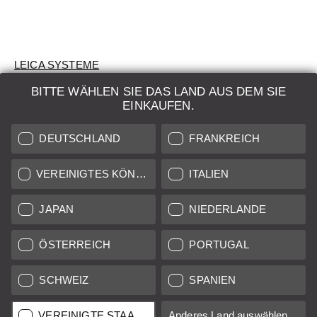
LEICA SYSTEME
BITTE WÄHLEN SIE DAS LAND AUS DEM SIE
BEWERTUNG
EINKAUFEN.
SUCHAUFTRAG
DEUTSCHLAND
FRANKREICH
AUKTION
VEREINIGTES KÖNIGREICH
ITALIEN
BRAND NEW
JAPAN
NIEDERLANDE
LEICA STORES
ÖSTERREICH
PORTUGAL
SCHWEIZ
SPANIEN
Alle Preise von in der EU/UK ansässigen Anbietern inkl.
Mehrwertsteuer zzgl.
Versandkosten
sofern nicht anders
angegeben.
VEREINIGTE STAATEN
Anderes Land auswählen...