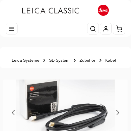
Zum Hauptinhalt springen
Waren
Leica Systeme
SL-System
Zubehör
Kabel
Bildergalerie überspringen