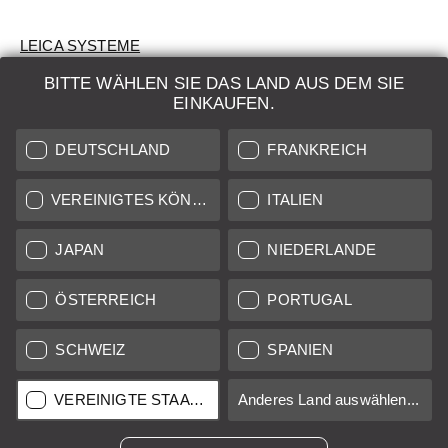
LEICA SYSTEME
BITTE WÄHLEN SIE DAS LAND AUS DEM SIE
BEWERTUNG
EINKAUFEN.
SUCHAUFTRAG
DEUTSCHLAND
FRANKREICH
AUKTION
VEREINIGTES KÖNIGREICH
ITALIEN
BRAND NEW
JAPAN
NIEDERLANDE
LEICA STORES
ÖSTERREICH
PORTUGAL
SCHWEIZ
SPANIEN
Alle Preise von in der EU/UK ansässigen Anbietern inkl.
Mehrwertsteuer zzgl.
Versandkosten
sofern nicht anders
angegeben.
VEREINIGTE STAATEN
Anderes Land auswählen...
Alle Preise von in den USA ansässigen Anbietern exkl. MwSt.
Umsatzsteuer, zzgl.
Versandkosten
, sofern nicht anders
angegeben.