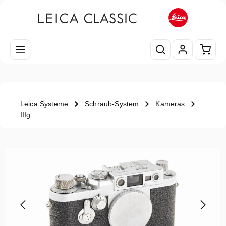
Zum Hauptinhalt springen
Waren
Leica Systeme
Schraub-System
Kameras
IIIg
Bildergalerie überspringen