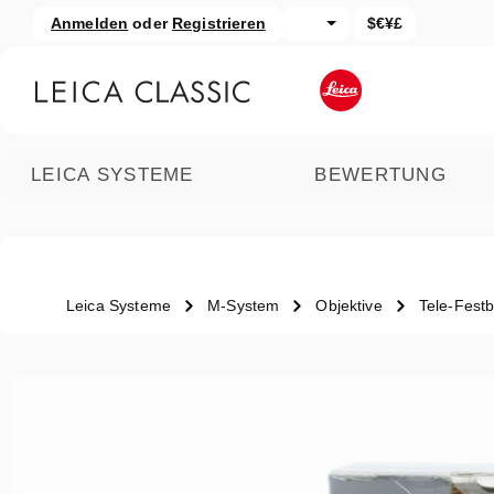
Anmelden
oder
Registrieren
$€¥£
um Hauptinhalt springen
Zur Suche springen
LEICA SYSTEME
BEWERTUNG
Leica Systeme
M-System
Objektive
Tele-Fest
Bildergalerie überspringen