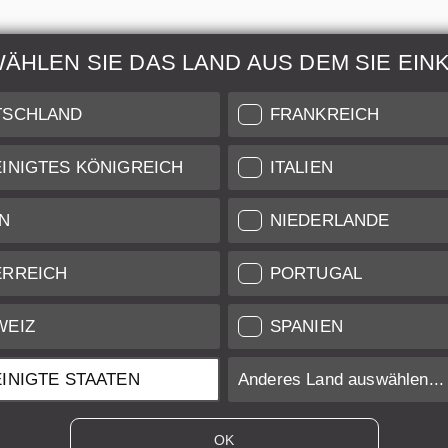
WÄHLEN SIE DAS LAND AUS DEM SIE EIN
ur & Wartung
Weitere Informatio
TSCHLAND
FRANKREICH
 auch unseren Leica
Zustandsbeschreibung unse
INIGTES KÖNIGREICH
ITALIEN
are für Services auf
Versand & Zahlung
iveau.
N
NIEDERLANDE
nst
Garantie und Gewährleist
ifikat
Datenschutz
ERREICH
PORTUGAL
Newsletter
WEIZ
SPANIEN
INIGTE STAATEN
Anderes Land auswählen...
/UK ansässigen Anbietern inkl. Mehrwertsteuer zzgl.
Versandkosten
sofern
OK
ansässigen Anbietern exkl. MwSt. Umsatzsteuer, zzgl.
Versandkosten
, so