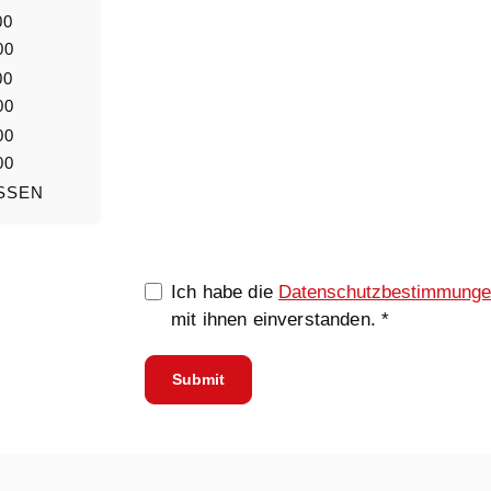
00
00
00
00
00
00
SSEN
0/5000
Ich habe die
Datenschutzbestimmung
mit ihnen einverstanden. *
Submit