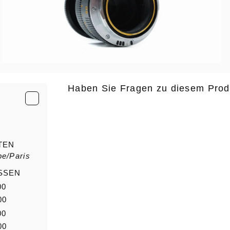
Haben Sie Fragen zu diesem Prod
E-Mail
*
TEN
e/Paris
Anrede
Nachn
SSEN
00
00
Nachricht
00
00