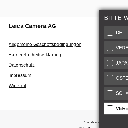
BITTE 
Leica Camera AG
Reparat
DEU
Nutzen Sie
Allgemeine Geschäftsbedingungen
VERE
Customer C
Barrierefreiheitserklärung
höchstem N
JAPA
Datenschutz
Kundendie
Impressum
Service Zert
ÖST
Widerruf
SCH
VERE
Alle Preise von in der EU
Alle Preise von in den USA 