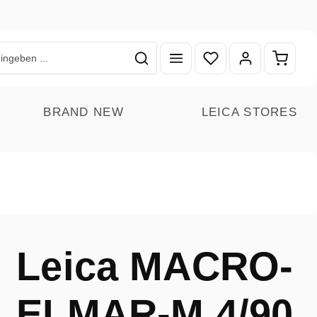
Du hast 0 Produkte auf
Warenk
BRAND NEW
LEICA STORES
Leica MACRO-
ELMAR-M 4/90