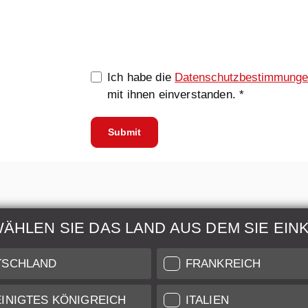
0/5000
Ich habe die
Datenschutzbestimmung
mit ihnen einverstanden. *
Submit
WÄHLEN SIE DAS LAND AUS DEM SIE EIN
ur & Wartung
Weitere Informatio
TSCHLAND
FRANKREICH
 auch unseren Leica
Zustandsbeschreibung unse
INIGTES KÖNIGREICH
ITALIEN
are für Services auf