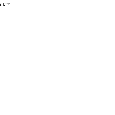
ukt?
ame
*
Vorname
*