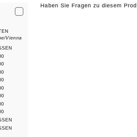
Haben Sie Fragen zu diesem Prod
E-Mail
*
TEN
pe/Vienna
Anrede
Nachn
SSEN
00
00
00
Nachricht
00
00
00
00
00
SSEN
SSEN