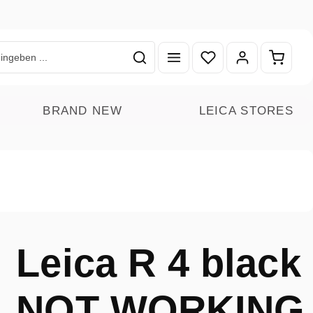
Du hast 0 Produkte auf
Warenk
BRAND NEW
LEICA STORES
Leica R 4 black
NOT WORKING