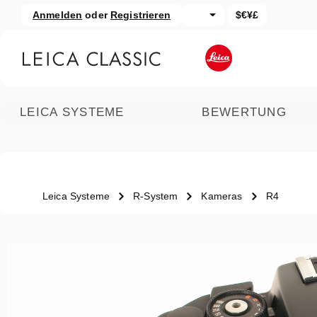
Anmelden
oder
Registrieren
$€¥£
um Hauptinhalt springen
Zur Suche springen
LEICA SYSTEME
BEWERTUNG
Leica Systeme
R-System
Kameras
R4
Bildergalerie überspringen