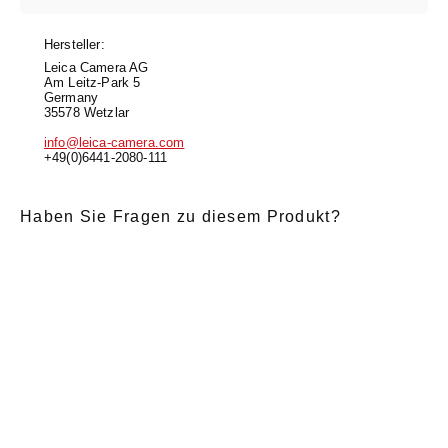
Hersteller:
Leica Camera AG
Am Leitz-Park 5
Germany
35578 Wetzlar
info@leica-camera.com
+49(0)6441-2080-111
Haben Sie Fragen zu diesem Produkt?
E-Mail
*
Anrede
Nachname
*
Vorname
*
Nachricht