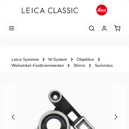
Zum Hauptinhalt springen
Waren
Leica Systeme
M-System
Objektive
Weitwinkel-Festbrennweiten
35mm
Summilux
Bildergalerie überspringen