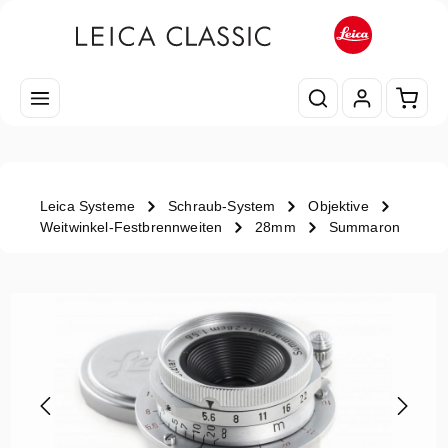
Zum Hauptinhalt springen
Waren
Leica Systeme
Schraub-System
Objektive
Weitwinkel-Festbrennweiten
28mm
Summaron
Bildergalerie überspringen