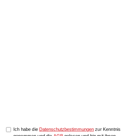
Anrede
Nachname
*
Vorname
*
Nachricht
0/5000
Ich habe die
Datenschutzbestimmungen
zur Kenntnis
genommen und die
AGB
gelesen und bin mit ihnen