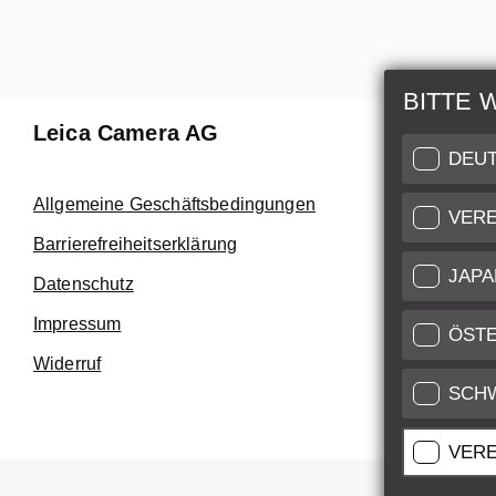
BITTE 
Leica Camera AG
Reparat
DEU
Nutzen Sie
Allgemeine Geschäftsbedingungen
VERE
Customer C
Barrierefreiheitserklärung
höchstem N
JAPA
Datenschutz
Kundendie
Impressum
Service Zert
ÖST
Widerruf
SCH
VERE