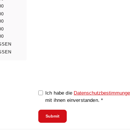
Nachricht
00
00
00
00
00
SSEN
SSEN
0/5000
Ich habe die
Datenschutzbestimmung
mit ihnen einverstanden. *
Submit