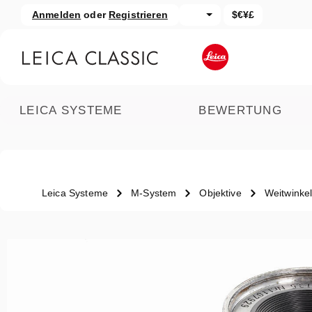
Anmelden
oder
Registrieren
$€¥£
um Hauptinhalt springen
Zur Suche springen
LEICA SYSTEME
BEWERTUNG
Leica Systeme
M-System
Objektive
Weitwinke
Bildergalerie überspringen