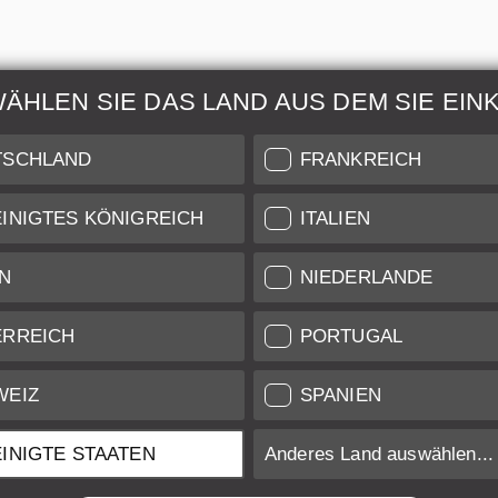
WÄHLEN SIE DAS LAND AUS DEM SIE EIN
ur & Wartung
Weitere Informatio
TSCHLAND
FRANKREICH
 auch unseren Leica
Zustandsbeschreibung unse
INIGTES KÖNIGREICH
ITALIEN
are für Services auf
Versand & Zahlung
iveau.
N
NIEDERLANDE
nst
Garantie und Gewährleist
ifikat
Datenschutz
ERREICH
PORTUGAL
Newsletter
WEIZ
SPANIEN
INIGTE STAATEN
Anderes Land auswählen...