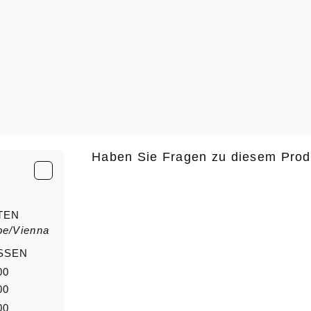
Haben Sie Fragen zu diesem Prod
E-Mail
*
TEN
pe/Vienna
Anrede
Nachn
SSEN
00
00
00