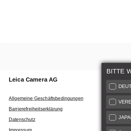
BITTE 
Leica Camera AG
Reparat
DEU
Nutzen Sie
Allgemeine Geschäftsbedingungen
VERE
Customer C
Barrierefreiheitserklärung
höchstem N
JAPA
Datenschutz
Kundendie
Impressum
Service Zert