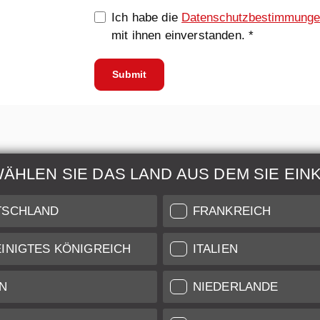
Ich habe die
Datenschutzbestimmung
mit ihnen einverstanden. *
Submit
WÄHLEN SIE DAS LAND AUS DEM SIE EIN
ur & Wartung
Weitere Informatio
TSCHLAND
FRANKREICH
 auch unseren Leica
Zustandsbeschreibung unse
INIGTES KÖNIGREICH
ITALIEN
are für Services auf
Versand & Zahlung
iveau.
N
NIEDERLANDE
nst
Garantie und Gewährleist
ifikat
Datenschutz