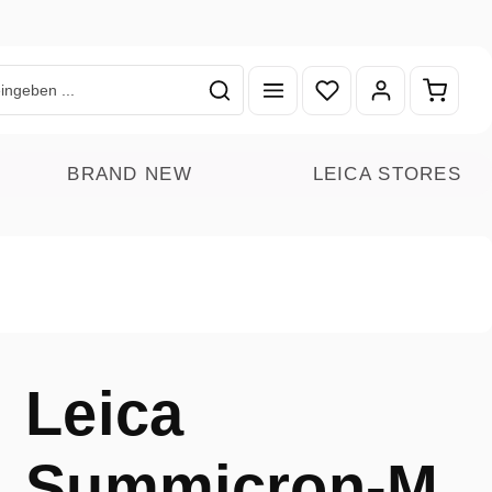
Du hast 0 Produkte auf
Warenk
BRAND NEW
LEICA STORES
Leica
Summicron-M