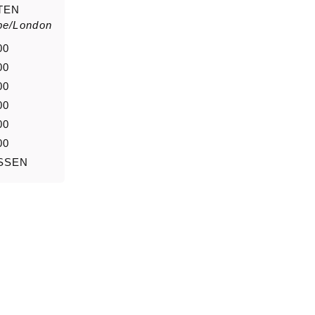
TEN
pe/London
Anrede
Nachn
00
00
00
00
Nachricht
00
00
SSEN
0/5000