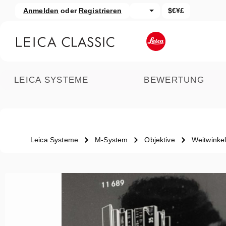
Anmelden
oder
Registrieren
$€¥£
um Hauptinhalt springen
Zur Suche springen
LEICA SYSTEME
BEWERTUNG
Leica Systeme
M-System
Objektive
Weitwinke
Bildergalerie überspringen