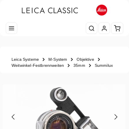
Zum Hauptinhalt springen
Waren
Leica Systeme
M-System
Objektive
Weitwinkel-Festbrennweiten
35mm
Summilux
Bildergalerie überspringen