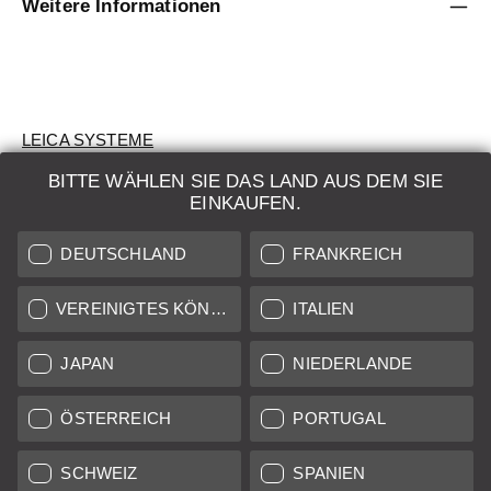
Weitere Informationen
LEICA SYSTEME
BITTE WÄHLEN SIE DAS LAND AUS DEM SIE
BEWERTUNG
EINKAUFEN.
SUCHAUFTRAG
DEUTSCHLAND
FRANKREICH
AUKTION
VEREINIGTES KÖNIGREICH
ITALIEN
BRAND NEW
JAPAN
NIEDERLANDE
LEICA STORES
ÖSTERREICH
PORTUGAL
SCHWEIZ
SPANIEN
Alle Preise von in der EU/UK ansässigen Anbietern inkl.