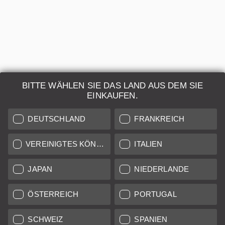
Verkauf durch
Leica Store & Gallery Munich Maffeistraße
BITTE WÄHLEN SIE DAS LAND AUS DEM SIE
Leica Camera AG
EINKAUFEN.
Reparatur & Wartung
DEUTSCHLAND
FRANKREICH
Weitere Informationen
VEREINIGTES KÖNIGREICH
ITALIEN
JAPAN
NIEDERLANDE
ÖSTERREICH
PORTUGAL
LEICA SYSTEME
SCHWEIZ
SPANIEN