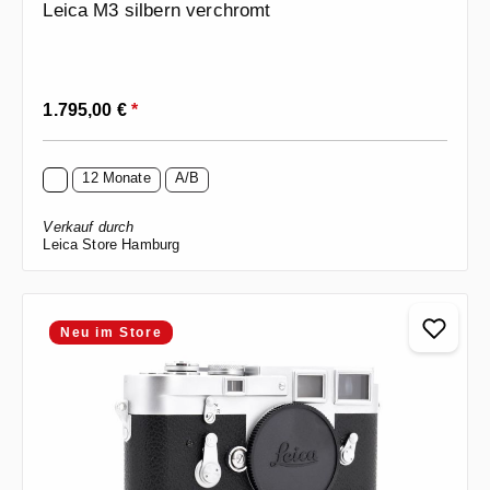
Leica M3 silbern verchromt
Regulärer Preis:
1.795,00 €
*
12 Monate
A/B
Verkauf durch
Leica Store Hamburg
Neu im Store