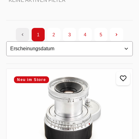
KEINE AKTIVEN FILTER
1
2
3
4
5
Seite
Seite
Seite
Seite
Seite
Neu im Store