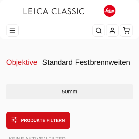
Zum Hauptinhalt springen
Waren
Objektive
Standard-Festbrennweiten
Kategoriegalerie überspringen
50mm
PRODUKTE FILTERN