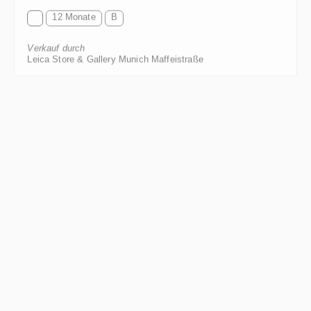
12 Monate
B
Verkauf durch
Leica Store & Gallery Munich Maffeistraße
Leica Summicron-M 1:2/90 Pre-production batch
- 11123