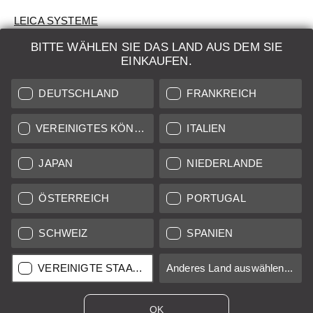
LEICA SYSTEME
BITTE WÄHLEN SIE DAS LAND AUS DEM SIE
BEWERTUNG
EINKAUFEN.
SUCHAUFTRAG
DEUTSCHLAND
FRANKREICH
AUKTION
VEREINIGTES KÖNIGREICH
ITALIEN
BRAND NEW
JAPAN
NIEDERLANDE
LEICA STORES
ÖSTERREICH
PORTUGAL
SCHWEIZ
SPANIEN
Alle Preise von in der EU/UK ansässigen Anbietern inkl.
Mehrwertsteuer zzgl.
Versandkosten
sofern nicht anders
angegeben.
VEREINIGTE STAATEN
Anderes Land auswählen...
Alle Preise von in den USA ansässigen Anbietern exkl. MwSt.
Umsatzsteuer, zzgl.
Versandkosten
, sofern nicht anders
angegeben.
OK