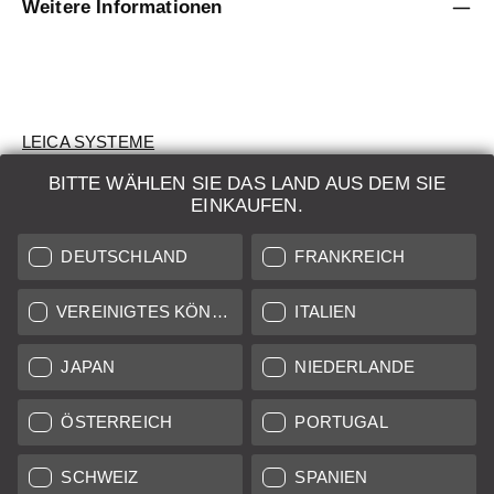
Weitere Informationen
LEICA SYSTEME
BITTE WÄHLEN SIE DAS LAND AUS DEM SIE
BEWERTUNG
EINKAUFEN.
SUCHAUFTRAG
DEUTSCHLAND
FRANKREICH
AUKTION
VEREINIGTES KÖNIGREICH
ITALIEN
BRAND NEW
JAPAN
NIEDERLANDE
LEICA STORES
ÖSTERREICH
PORTUGAL
SCHWEIZ
SPANIEN
Alle Preise von in der EU/UK ansässigen Anbietern inkl.