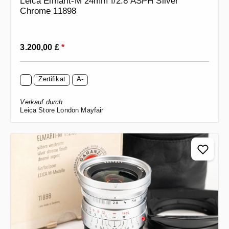
Leica Elmarit-M 24mm f/2.8 ASPH Silver
Chrome 11898
Regulärer Preis:
3.200,00 £
*
Zertifikat
A-
Verkauf durch
Leica Store London Mayfair