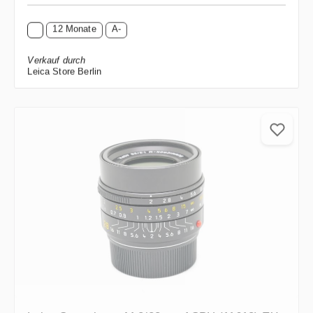
12 Monate
A-
Verkauf durch
Leica Store Berlin
Leica Summicron-M 2/28mm ASPH (11618) EX