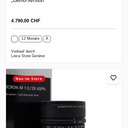
„Demo-Version“
Regulärer Preis:
4.790,00 CHF
12 Monate
A
Verkauf durch
Leica Store Genève
Neu im Store