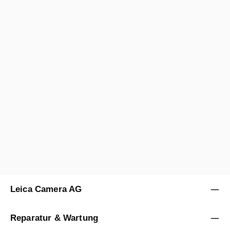
LEICA SUMMICRON-M 2/28 ASPH.
Regulärer Preis:
3.400,00 €
24 Monate
A/B
Verkauf durch
Leica Store & Gallery Stuttgart
Leica Camera AG
Reparatur & Wartung