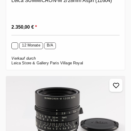
Leica SUMMICRON-M 2/28mm Asph (11604)
Regulärer Preis:
2.350,00 €
*
12 Monate
B/A
Verkauf durch
Leica Store & Gallery Paris Village Royal