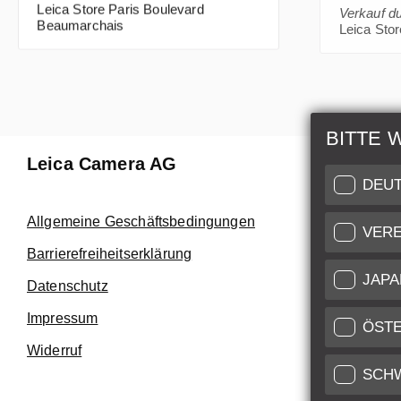
Leica Store Paris Boulevard
Verkauf d
Beaumarchais
Leica Sto
BITTE 
Leica Camera AG
Reparat
DEU
Nutzen Sie
Allgemeine Geschäftsbedingungen
VERE
Customer C
Barrierefreiheitserklärung
höchstem N
JAPA
Datenschutz
Kundendie
Impressum
Service Zert
ÖST
Widerruf
SCH