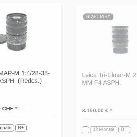
HIGHLIGHT
MAR-M 1:4/28-35-
Leica Tri-Elmar-M 
SPH. (Redes.)
MM F4 ASPH.
 Preis:
Regulärer Preis:
00 CHF
*
3.150,00 €
*
onate
B+
12 Monate
B+