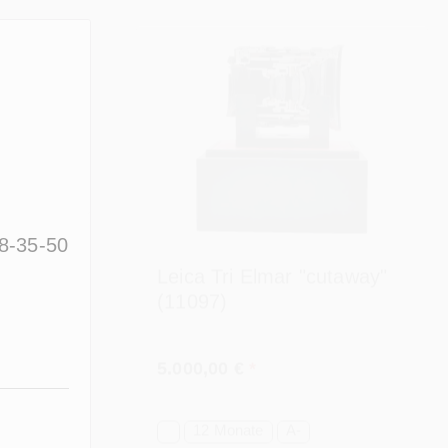
28-35-50
Leica Tri Elmar "cutaway"
(11097)
Regulärer Preis:
5.000,00 €
*
12 Monate
A-