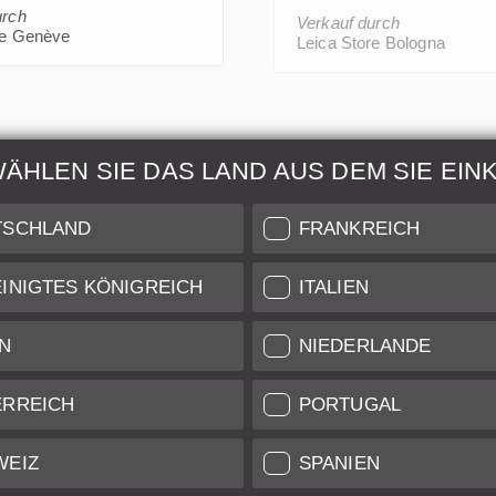
urch
Verkauf durch
re Genève
Leica Store Bologna
WÄHLEN SIE DAS LAND AUS DEM SIE EIN
ur & Wartung
Weitere Informatio
TSCHLAND
FRANKREICH
 auch unseren Leica
Zustandsbeschreibung unse
INIGTES KÖNIGREICH
ITALIEN
are für Services auf
Versand & Zahlung
iveau.
N
NIEDERLANDE
nst
Garantie und Gewährleist
ifikat
Datenschutz
ERREICH
PORTUGAL
Newsletter
WEIZ
SPANIEN