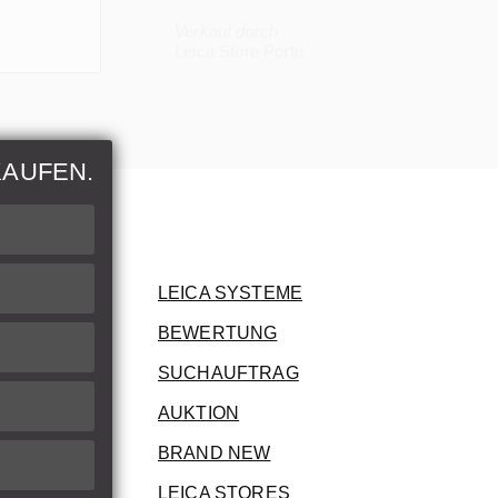
Verkauf durch
Leica Store Porto
KAUFEN.
nen
rer Artikel
LEICA SYSTEME
BEWERTUNG
ung
SUCHAUFTRAG
AUKTION
BRAND NEW
LEICA STORES