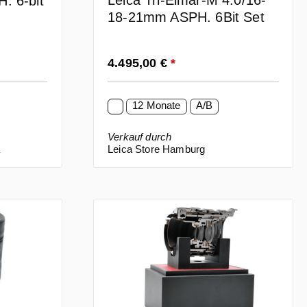
Leica Tri-Elmar-M 4.0/16-
. 6-bit
18-21mm ASPH. 6Bit Set
Regulärer Preis:
4.495,00 €
*
12 Monate
A/B
Verkauf durch
a
Leica Store Hamburg