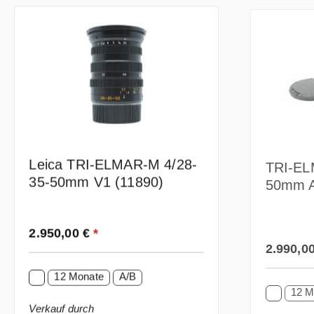
Leica TRI-ELMAR-M 4/28-
TRI-EL
35-50mm V1 (11890)
50mm A
Regulärer Preis:
2.950,00 €
*
Regulärer
2.990,
12 Monate
A/B
12 M
Verkauf durch