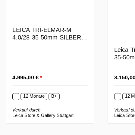
LEICA TRI-ELMAR-M
4,0/28-35-50mm SILBER
*RARE*
Leica T
35-50
Regulärer Preis:
Regulärer
4.995,00 €
*
3.150,0
12 Monate
B+
12 M
Verkauf durch
Verkauf d
Leica Store & Gallery Stuttgart
Leica Stor