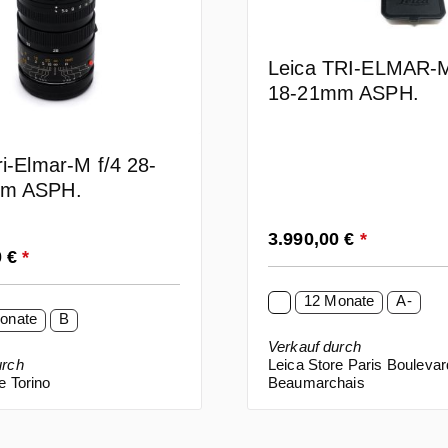
Leica TRI-ELMAR-M
18-21mm ASPH.
ri-Elmar-M f/4 28-
mm ASPH.
Regulärer Preis:
3.990,00 €
*
 Preis:
0 €
*
12 Monate
A-
onate
B
Verkauf durch
urch
Leica Store Paris Boulevar
e Torino
Beaumarchais