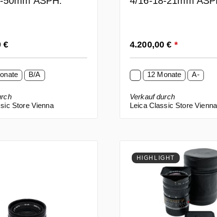
5-50mm ASPH.
4/16-18-21mm ASPH
 Preis:
Regulärer Preis:
0 €
4.200,00 €
*
onate
B/A
12 Monate
A-
urch
Verkauf durch
sic Store Vienna
Leica Classic Store Vienn
HIGHLIGHT