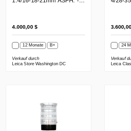
1:4/16-18-21mm ASPH. -
4/28-3
11626
Regulärer Preis:
Regulärer
4.000,00 $
3.600,0
12 Monate
B+
24 M
Verkauf durch
Verkauf d
Leica Store Washington DC
Leica Clas