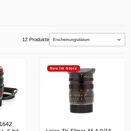
12 Produkte
Neu im Store
11642