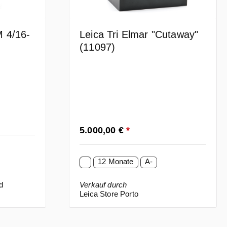
 4/16-
Leica Tri Elmar "Cutaway"
(11097)
Regulärer Preis:
5.000,00 €
*
12 Monate
A-
d
Verkauf durch
Leica Store Porto