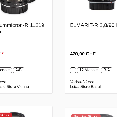
Summicron-R 11219
ELMARIT-R 2,8/90
m
 Preis:
Regulärer Preis:
€
*
470,00 CHF
onate
A/B
12 Monate
B/A
urch
Verkauf durch
sic Store Vienna
Leica Store Basel
Store
Neu im Store