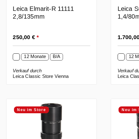
Leica Elmarit-R 11111
Leica 
2,8/135mm
1,4/80
Regulärer Preis:
Regulärer
250,00 €
*
1.700,0
12 Monate
B/A
12 M
Verkauf durch
Verkauf d
Leica Classic Store Vienna
Leica Clas
Neu im Store
Neu im 