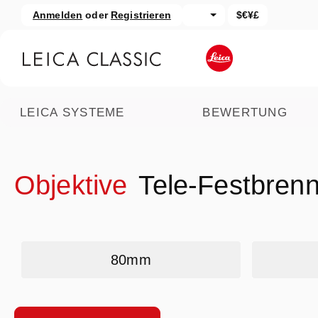
Anmelden
oder
Registrieren
$€¥£
um Hauptinhalt springen
Zur Suche springen
LEICA SYSTEME
BEWERTUNG
Objektive
Tele-Festbren
Kategoriegalerie überspringen
80mm