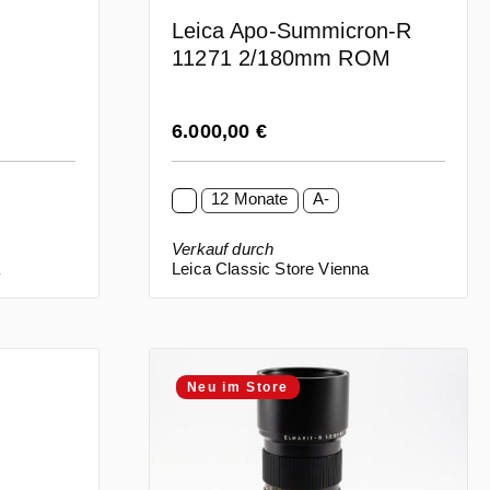
Leica Apo-Summicron-R
11271 2/180mm ROM
Regulärer Preis:
6.000,00 €
12 Monate
A-
Verkauf durch
a
Leica Classic Store Vienna
Neu im Store