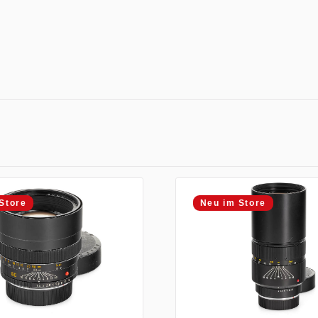
Store
Neu im Store