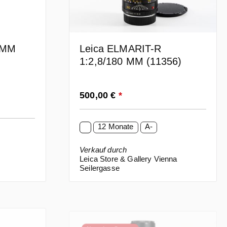
Leica ELMARIT-R
 MM
1:2,8/180 MM (11356)
Regulärer Preis:
500,00 €
*
12 Monate
A-
Verkauf durch
Leica Store & Gallery Vienna
Seilergasse
Neu im Store