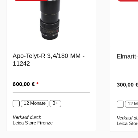
Apo-Telyt-R 3,4/180 MM -
Elmarit
11242
Regulärer Preis:
Regulärer
600,00 €
*
300,00 
12 Monate
B+
12 M
Verkauf durch
Verkauf d
Leica Store Firenze
Leica Stor