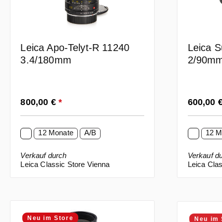
Leica Apo-Telyt-R 11240
Leica 
3.4/180mm
2/90m
Regulärer Preis:
Regulärer
800,00 €
*
600,00 
12 Monate
A/B
12 M
Verkauf durch
Verkauf d
Leica Classic Store Vienna
Leica Clas
Neu im Store
Neu im 