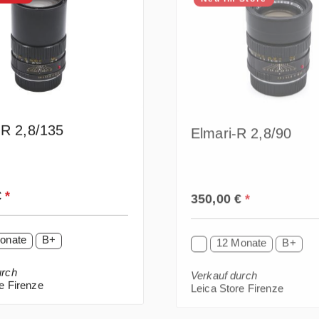
-R 2,8/135
Elmari-R 2,8/90
 Preis:
Regulärer Preis:
€
*
350,00 €
*
onate
B+
12 Monate
B+
urch
Verkauf durch
e Firenze
Leica Store Firenze