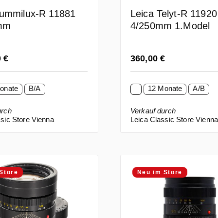
Summilux-R 11881
Leica Telyt-R 11920
mm
4/250mm 1.Model
 Preis:
Regulärer Preis:
0 €
360,00 €
onate
B/A
12 Monate
A/B
urch
Verkauf durch
sic Store Vienna
Leica Classic Store Vienn
Store
Neu im Store