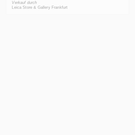
Leica Store & Gallery Frankfurt
Leica Elmarit-R 19mm f/2.8 II ROM 11329
Regulärer Preis:
3.700,00 €
*