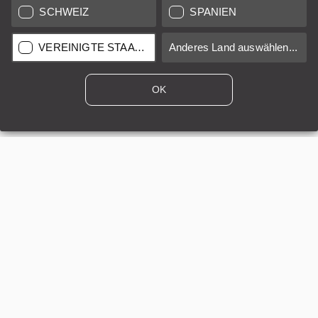
SCHWEIZ
SPANIEN
Regulärer Preis:
VEREINIGTE STAATEN
Anderes Land auswählen...
1.295,00 €
*
OK
12 Monate
A/B
Verkauf durch
Leica Store Berlin
HIGHLIGHT