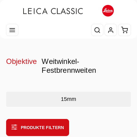
Zum Hauptinhalt springen
Waren
Objektive
Weitwinkel-
Festbrennweiten
Kategoriegalerie überspringen
15mm
PRODUKTE FILTERN